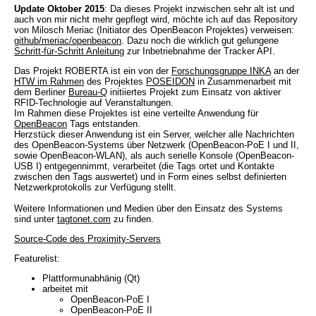
Update Oktober 2015
: Da dieses Projekt inzwischen sehr alt ist und
auch von mir nicht mehr gepflegt wird, möchte ich auf das Repository
von Milosch Meriac (Initiator des OpenBeacon Projektes) verweisen:
github/meriac/openbeacon
. Dazu noch die wirklich gut gelungene
Schritt-für-Schritt Anleitung
zur Inbetriebnahme der Tracker API.
Das Projekt ROBERTA ist ein von der
Forschungsgruppe INKA
an der
HTW im Rahmen
des Projektes
POSEIDON
in Zusammenarbeit mit
dem Berliner
Bureau-Q
initiiertes Projekt zum Einsatz von aktiver
RFID-Technologie auf Veranstaltungen.
Im Rahmen diese Projektes ist eine verteilte Anwendung für
OpenBeacon
Tags entstanden.
Herzstück dieser Anwendung ist ein Server, welcher alle Nachrichten
des OpenBeacon-Systems über Netzwerk (OpenBeacon-PoE I und II,
sowie OpenBeacon-WLAN), als auch serielle Konsole (OpenBeacon-
USB I) entgegennimmt, verarbeitet (die Tags ortet und Kontakte
zwischen den Tags auswertet) und in Form eines selbst definierten
Netzwerkprotokolls zur Verfügung stellt.
Weitere Informationen und Medien über den Einsatz des Systems
sind unter
tagtonet.com
zu finden.
Source-Code des Proximity-Servers
Featurelist:
Plattformunabhänig (Qt)
arbeitet mit
OpenBeacon-PoE I
OpenBeacon-PoE II