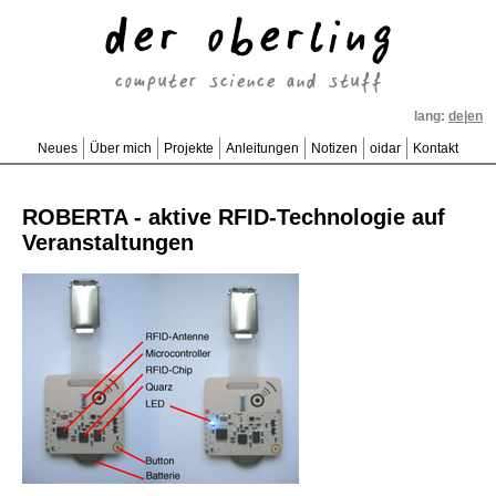
der oberling
computer science and stuff
lang:
de
|
en
Neues
Über mich
Projekte
Anleitungen
Notizen
oidar
Kontakt
ROBERTA - aktive RFID-Technologie auf
Veranstaltungen